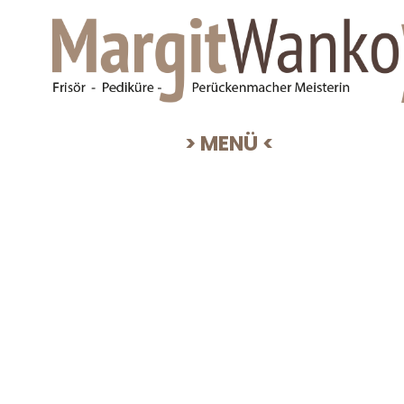
Text
> MENÜ <